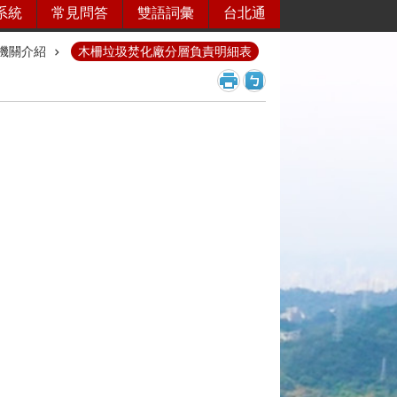
系統
常見問答
雙語詞彙
台北通
機關介紹
木柵垃圾焚化廠分層負責明細表