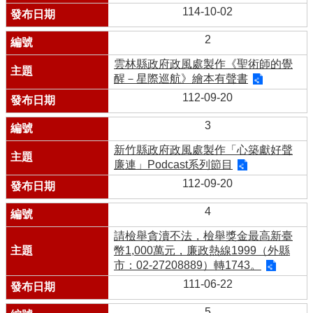
114-10-02
2
雲林縣政府政風處製作《聖術師的覺
醒－星際巡航》繪本有聲書
112-09-20
3
新竹縣政府政風處製作「心築獻好聲
廉連」Podcast系列節目
112-09-20
4
請檢舉貪瀆不法，檢舉獎金最高新臺
幣1,000萬元，廉政熱線1999（外縣
市：02-27208889）轉1743。
111-06-22
5