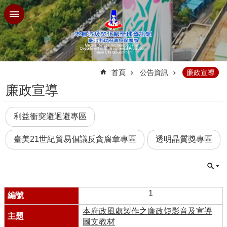
跳到主要內容區塊
:::
首頁
公告資訊
廉政宣導
廉政宣導
利益衝突避迴避專區
臺美21世紀貿易倡議反貪腐章專區
透明晶質獎專區
1
本府政風處製作之廉政短影音及宣導
圖文教材