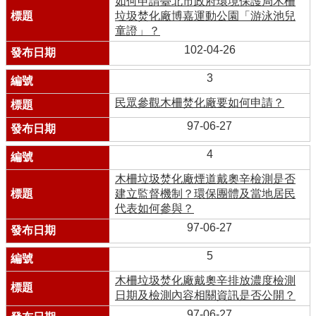
如何申請臺北市政府環境保護局木柵
垃圾焚化廠博嘉運動公園「游泳池兒
童證」？
102-04-26
3
民眾參觀木柵焚化廠要如何申請？
97-06-27
4
木柵垃圾焚化廠煙道戴奧辛檢測是否
建立監督機制？環保團體及當地居民
代表如何參與？
97-06-27
5
木柵垃圾焚化廠戴奧辛排放濃度檢測
日期及檢測內容相關資訊是否公開？
97-06-27