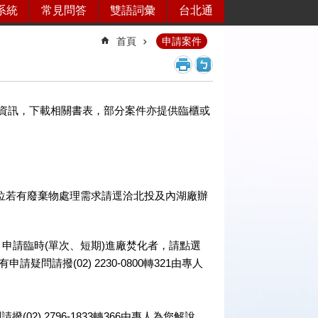
系統
常見問答
雙語詞彙
台北通
首頁
申請案件
資訊，下載相關書表，部分案件亦提供臨櫃或
位若有廢棄物處理需求請逕洽北投及內湖廠辦
申請臨時(單次、短期)進廠焚化者，請點選
請疑問請撥(02) 2230-0800轉321由專人
) 2796-1833轉366由專人為您解說。