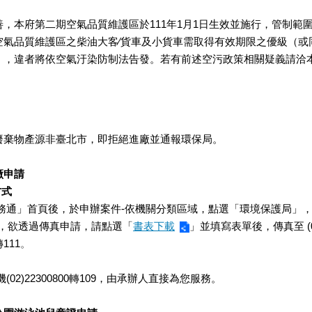
善，本府第二期空氣品質維護區於111年1月1日生效並施行，管制範
空氣品質維護區之柴油大客∕貨車及小貨車需取得有效期限之優級（或
，違者將依空氣汙染防制法告發。若有前述空污政策相關疑義請洽本局空
廢棄物產源非臺北市，即拒絕進廠並通報環保局。
廠申請
方式
務通」首頁後，
於申辦案件-依機關分類區域，點選「環境保護局」
，
，欲透過傳真申請，請點選「
書表下載
」並填寫表單後，傳真至 (02)
轉111
。
02)22300800轉109，由承辦人直接為您服務。