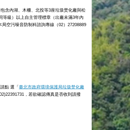
圍包含內湖、木柵、北投等3座垃圾焚化廠與松
同等級）以上自主管理標章（出廠未滿3年內
污噪音防制科諮詢專線（02）27208889
請點 選「
臺北市政府環境保護局垃圾焚化廠
22391731
，
若欲確認傳真是否收到請撥