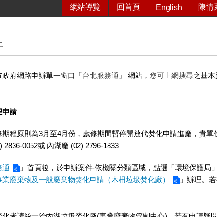
網站導覽
回首頁
陳情
English
件
市政府網路申辦單一窗口
「台北服務通」
網站，
您可上網搜尋
之基本
。
理申請
修期程原則為3月至4月份，歲修期間暫停開放代焚化申請進廠，貴單
2836-0052或 內湖廠 (02) 2796-1833
務通
」首頁後，於申辦案件-依機關分類區域，點選「環境保護局」
事業廢棄物及一般廢棄物焚化申請（木柵垃圾焚化廠）
」辦理。若有申
化者請統一洽內湖垃圾焚化廠(事業廢棄物管制中心)，若有申請疑問請撥(02