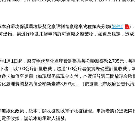
依本府環境保護局垃圾焚化廠限制進廠廢棄物種類表分類(
附件1
)
非可燃物、易爆炸物及未經申請許可進廠之廢棄物，如違反規定，造成
0年1月1日起，廢棄物代焚化處理費調整為每公噸新臺幣2,705元
以下者，以100公斤計量收費，超過100公斤者依實際磅重計量收費
悠遊卡加值至足額（如現場仍需現金支付，本廠僅於週三開放現金臨櫃支
化處理費調整為每公噸新臺幣3,603元，（依據臺北市政府公告代
保無紙化政策，紙本手開收據改以電子收據辦理。申請者將於進廠隔
到電子收據，請洽本廠承辦人補發。