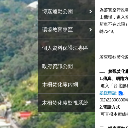
為落實空污改
博嘉運動公園
山機場，進入
新車不在此限）
環境教育專區
轉7249。
個人資料保護法專區
若查獲欲焚化
政府資訊公開
二、參觀焚化
1.傳真、網路
木柵焚化廠内網
進入「台北服
參觀申請
」
(02)22300800
木柵焚化廠監視系統
2.電話方式
可直撥本廠總機(