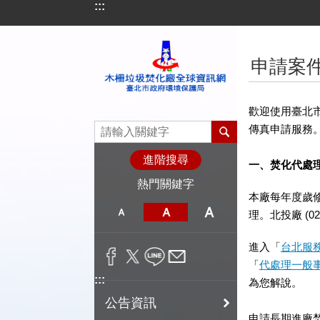
:::
跳到主要內容區塊
:::
申請案
歡迎使用臺北
傳真申請服務
進階搜尋
一、焚化代處
熱門關鍵字
本廠每年度歲
理。北投廠 (02) 
進入「
台北服
「
代處理一般
:::
為您解說。
公告資訊
申請長期進廠焚