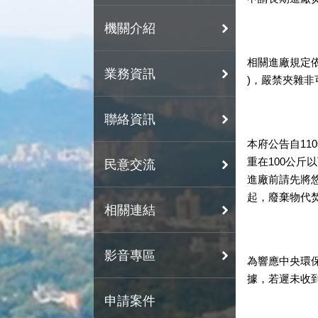
機關介紹
相關進廠規定
業務資訊
)，嚴禁夾雜
聯絡資訊
本府公告自11
重在100公斤
民意交流
進廠前請先將
起，廢棄物代焚
相關連結
影音專區
為響應中央環
據，若遲未收
申請案件