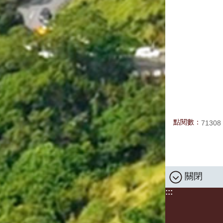
點閱數：
71308
關閉
:::