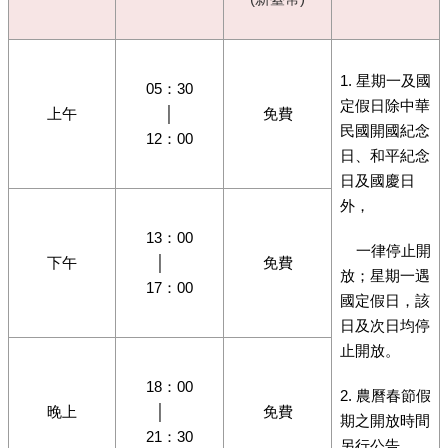
1. 星期一及國
05：30
定假日除中華
上午
│
免費
民國開國紀念
12：00
日、和平紀念
日及國慶日
外，
13：00
一律停止開
下午
│
免費
放；星期一遇
17：00
國定假日，該
日及次日均停
止開放。
18：00
2. 農曆春節假
晚上
│
免費
期之開放時間
21：30
另行公告。