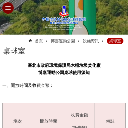
跳到主要內容區塊
:::
首頁
博嘉運動公園
設施資訊
桌球室
桌球室
臺北市政府環境保護局木柵垃圾焚化廠
博嘉運動公園桌球使用須知
一、開放時間及收費金額：
收費金額
場次
開放時間
備註
(新臺幣)